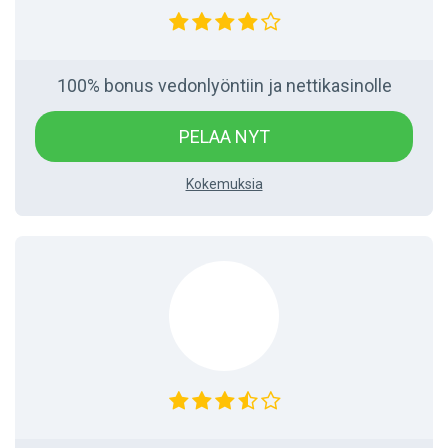
100% bonus vedonlyöntiin ja nettikasinolle
PELAA NYT
Kokemuksia