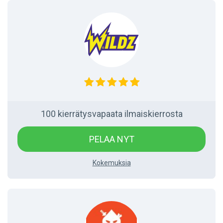
100 kierrätysvapaata ilmaiskierrosta
PELAA NYT
Kokemuksia