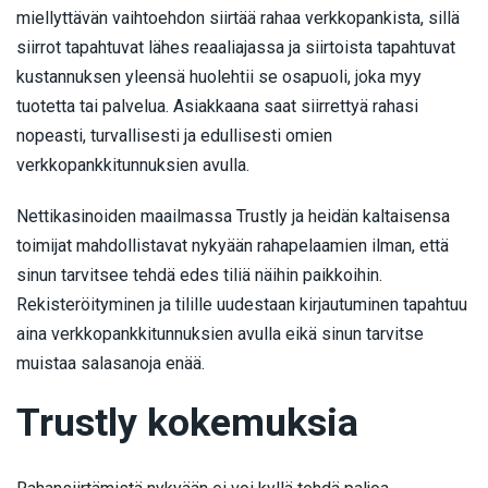
miellyttävän vaihtoehdon siirtää rahaa verkkopankista, sillä
Talletusvapaat ilmaiskierrokset
siirrot tapahtuvat lähes reaaliajassa ja siirtoista tapahtuvat
kustannuksen yleensä huolehtii se osapuoli, joka myy
Uudet nettikasinot
tuotetta tai palvelua. Asiakkaana saat siirrettyä rahasi
nopeasti, turvallisesti ja edullisesti omien
Viron Kasinot
verkkopankkitunnuksien avulla.
Nettikasinoiden maailmassa Trustly ja heidän kaltaisensa
toimijat mahdollistavat nykyään rahapelaamien ilman, että
sinun tarvitsee tehdä edes tiliä näihin paikkoihin.
Rekisteröityminen ja tilille uudestaan kirjautuminen tapahtuu
aina verkkopankkitunnuksien avulla eikä sinun tarvitse
muistaa salasanoja enää.
Trustly kokemuksia