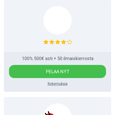
100% 500€ asti + 50 ilmaiskierrosta
PELAA NYT
Kokemuksia