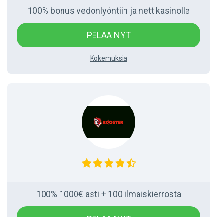
100% bonus vedonlyöntiin ja nettikasinolle
PELAA NYT
Kokemuksia
100% 1000€ asti + 100 ilmaiskierrosta