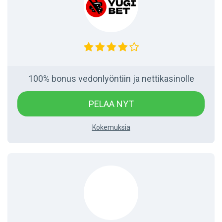
100% bonus vedonlyöntiin ja nettikasinolle
PELAA NYT
Kokemuksia