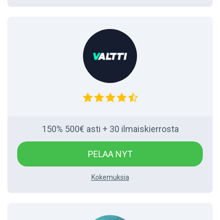
150% 500€ asti + 30 ilmaiskierrosta
PELAA NYT
Kokemuksia