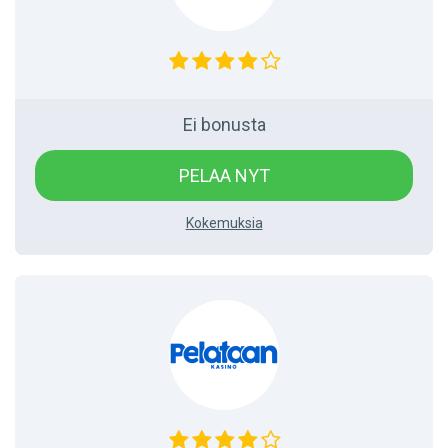
Ei bonusta
PELAA NYT
Kokemuksia