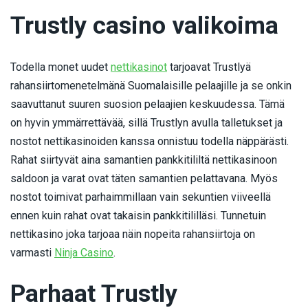
Trustly casino valikoima
Todella monet uudet
nettikasinot
tarjoavat Trustlyä
rahansiirtomenetelmänä Suomalaisille pelaajille ja se onkin
saavuttanut suuren suosion pelaajien keskuudessa. Tämä
on hyvin ymmärrettävää, sillä Trustlyn avulla talletukset ja
nostot nettikasinoiden kanssa onnistuu todella näppärästi.
Rahat siirtyvät aina samantien pankkitililtä nettikasinoon
saldoon ja varat ovat täten samantien pelattavana. Myös
nostot toimivat parhaimmillaan vain sekuntien viiveellä
ennen kuin rahat ovat takaisin pankkitililläsi. Tunnetuin
nettikasino joka tarjoaa näin nopeita rahansiirtoja on
varmasti
Ninja Casino
.
Parhaat Trustly