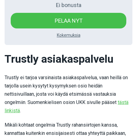
Ei bonusta
PELAA NYT
Kokemuksia
Trustly asiakaspalvelu
Trustly ei tarjoa varsinaista asiakaspalvelua, vaan heillä on
tarjolla usein kysytyt kysymyksen osio heidän
nettisivuillaan, josta voi käydä etsimässä vastauksia
ongelmiin. Suomenkielisen osion UKK sivulle pääset
tästä
linkistä
.
Mikäli kohtaat ongelmia Trustly rahansiirtojen kanssa,
kannattaa kuitenkin ensisijaisesti ottaa yhteyttä paikkaan,