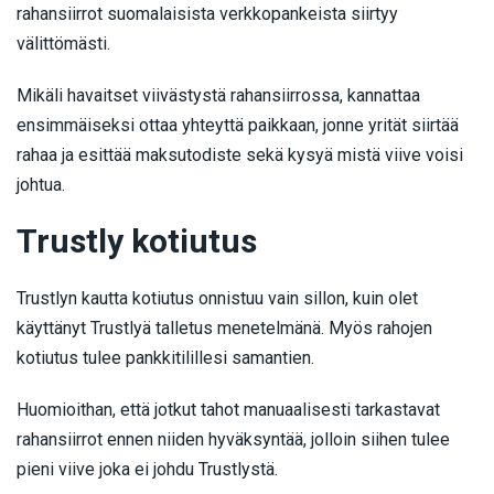
rahansiirrot suomalaisista verkkopankeista siirtyy
välittömästi.
Mikäli havaitset viivästystä rahansiirrossa, kannattaa
ensimmäiseksi ottaa yhteyttä paikkaan, jonne yrität siirtää
rahaa ja esittää maksutodiste sekä kysyä mistä viive voisi
johtua.
Trustly kotiutus
Trustlyn kautta kotiutus onnistuu vain sillon, kuin olet
käyttänyt Trustlyä talletus menetelmänä. Myös rahojen
kotiutus tulee pankkitilillesi samantien.
Huomioithan, että jotkut tahot manuaalisesti tarkastavat
rahansiirrot ennen niiden hyväksyntää, jolloin siihen tulee
pieni viive joka ei johdu Trustlystä.