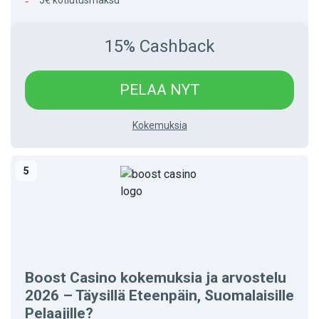
5€ kotiutusmaksu
15% Cashback
PELAA NYT
Kokemuksia
Boost Casino kokemuksia ja arvostelu
2026 – Täysillä Eteenpäin, Suomalaisille
Pelaajille?