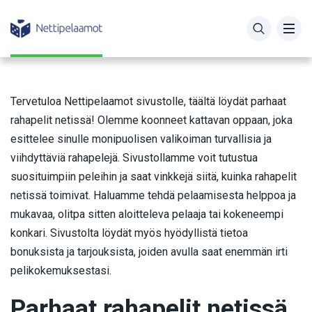
Cashback kasinot
Vedonlyöntibonukset
Curacao Kasinot
Vedonlyöntipörssit
Tervetuloa Nettipelaamot sivustolle, täältä löydät parhaat
rahapelit netissä! Olemme koonneet kattavan oppaan, joka
Ilman rekisteröitymistä
Mastercard vedonlyöntisivustot
esittelee sinulle monipuolisen valikoiman turvallisia ja
viihdyttäviä rahapelejä. Sivustollamme voit tutustua
Ilmaiskierrokset
Revolut vedonlyöntisivustot
suosituimpiin peleihin ja saat vinkkejä siitä, kuinka rahapelit
Kierrätysvapaat ilmaiskierrokset
netissä toimivat. Haluamme tehdä pelaamisesta helppoa ja
mukavaa, olitpa sitten aloitteleva pelaaja tai kokeneempi
Parhaat palautusprosentit
konkari. Sivustolta löydät myös hyödyllistä tietoa
bonuksista ja tarjouksista, joiden avulla saat enemmän irti
Pikakasinot
pelikokemuksestasi.
Parhaat rahapelit netissä
MGA Kasinot