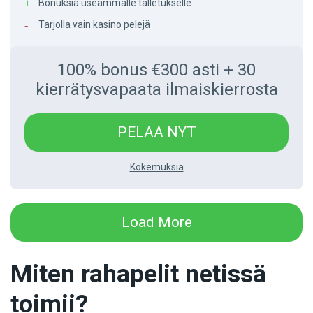
Bonuksia useammalle talletukselle
Tarjolla vain kasino pelejä
100% bonus €300 asti + 30
kierrätysvapaata ilmaiskierrosta
PELAA NYT
Kokemuksia
Load More
Miten rahapelit netissä
toimii?