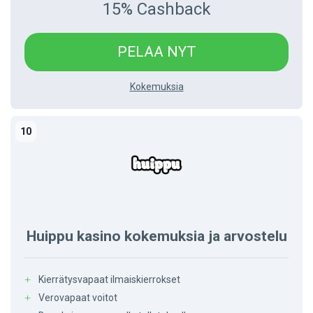
15% Cashback
PELAA NYT
Kokemuksia
Huippu kasino kokemuksia ja arvostelu
Kierrätysvapaat ilmaiskierrokset
Verovapaat voitot