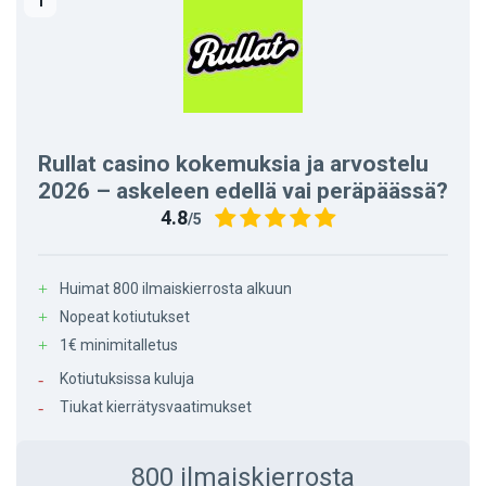
Rullat casino kokemuksia ja arvostelu
2026 – askeleen edellä vai peräpäässä?
4.8
/5
Huimat 800 ilmaiskierrosta alkuun
Nopeat kotiutukset
1€ minimitalletus
Kotiutuksissa kuluja
Tiukat kierrätysvaatimukset
800 ilmaiskierrosta