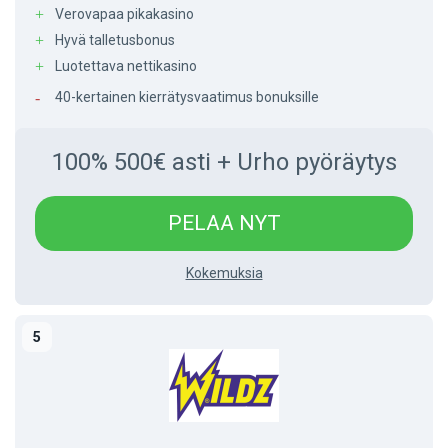
Verovapaa pikakasino
Hyvä talletusbonus
Luotettava nettikasino
40-kertainen kierrätysvaatimus bonuksille
100% 500€ asti + Urho pyöräytys
PELAA NYT
Kokemuksia