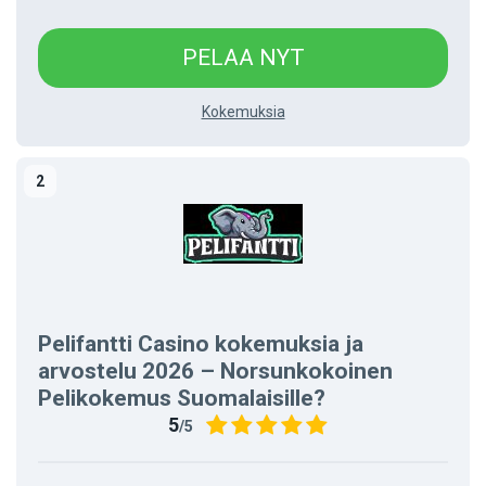
PELAA NYT
Kokemuksia
Pelifantti Casino kokemuksia ja
arvostelu 2026 – Norsunkokoinen
Pelikokemus Suomalaisille?
5
/5