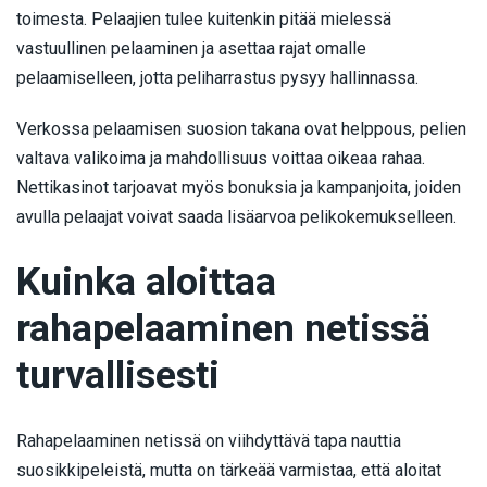
toimesta. Pelaajien tulee kuitenkin pitää mielessä
vastuullinen pelaaminen ja asettaa rajat omalle
pelaamiselleen, jotta peliharrastus pysyy hallinnassa.
Verkossa pelaamisen suosion takana ovat helppous, pelien
valtava valikoima ja mahdollisuus voittaa oikeaa rahaa.
Nettikasinot tarjoavat myös bonuksia ja kampanjoita, joiden
avulla pelaajat voivat saada lisäarvoa pelikokemukselleen.
Kuinka aloittaa
rahapelaaminen netissä
turvallisesti
Rahapelaaminen netissä on viihdyttävä tapa nauttia
suosikkipeleistä, mutta on tärkeää varmistaa, että aloitat