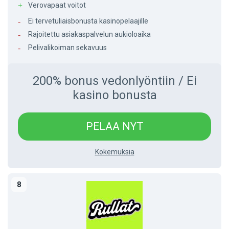
Verovapaat voitot
Ei tervetuliaisbonusta kasinopelaajille
Rajoitettu asiakaspalvelun aukioloaika
Pelivalikoiman sekavuus
200% bonus vedonlyöntiin / Ei
kasino bonusta
PELAA NYT
Kokemuksia