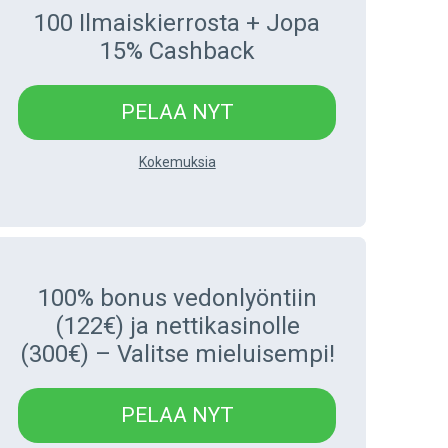
100 Ilmaiskierrosta + Jopa
15% Cashback
PELAA NYT
Kokemuksia
100% bonus vedonlyöntiin
(122€) ja nettikasinolle
(300€) – Valitse mieluisempi!
PELAA NYT