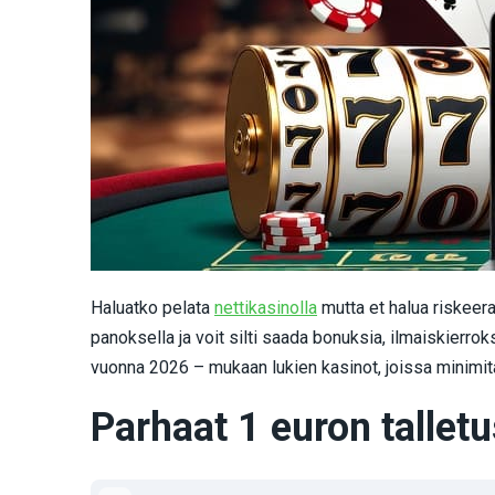
Haluatko pelata
nettikasinolla
mutta et halua riskeer
panoksella ja voit silti saada bonuksia, ilmaiskierro
vuonna 2026 – mukaan lukien kasinot, joissa minimita
Parhaat 1 euron talletu