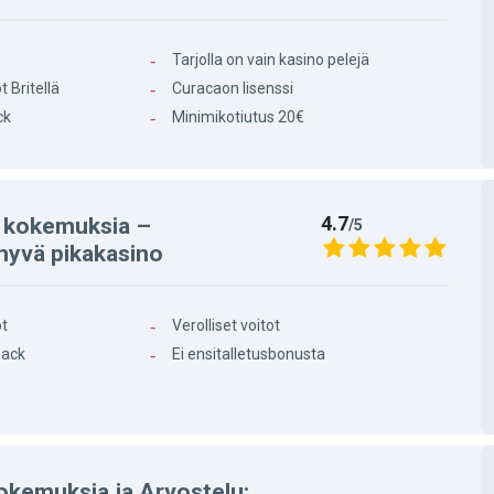
Tarjolla on vain kasino pelejä
 Britellä
Curacaon lisenssi
ck
Minimikotiutus 20€
4.7
o kokemuksia –
/5
hyvä pikakasino
ot
Verolliset voitot
back
Ei ensitalletusbonusta
Kokemuksia ja Arvostelu: