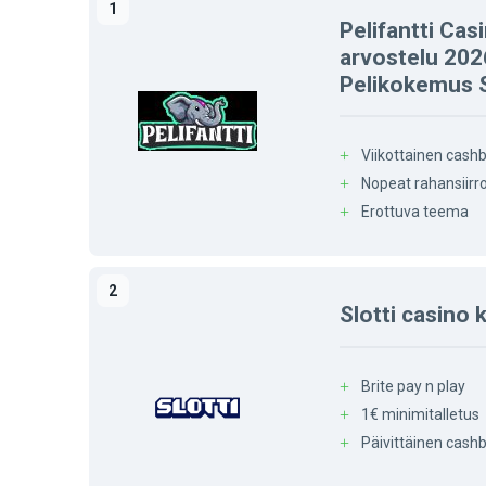
Pelifantti Ca
arvostelu 20
Pelikokemus S
Viikottainen cash
Nopeat rahansiirr
Erottuva teema
Slotti casino
Brite pay n play
1€ minimitalletus
Päivittäinen cash