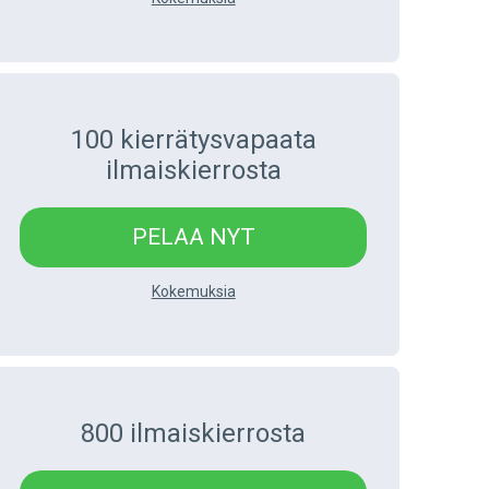
100 kierrätysvapaata
ilmaiskierrosta
PELAA NYT
Kokemuksia
800 ilmaiskierrosta