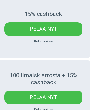
15% cashback
PELAA NYT
Kokemuksia
100 ilmaiskierrosta + 15%
cashback
PELAA NYT
Kokemuksia