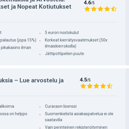
4.6
/5
et ja Nopeat Kotiutukset
t
5 euron nostokulut
spalautus (jopa 15%)
Korkeat kierrätysvaatimukset (50x
ilmaiskierroksilla)
n pikakasino ilman
Jättipottipelien puute
4.5
sia – Lue arvostelu ja
/5
valikoima
Curacaon lisenssi
jossa on helppo
Suomenkielistä asiakaspalvelua ei ole
saatavilla
Vain perinteinen rekisteröityminen