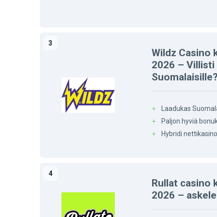
Wildz Casino 
2026 – Villist
Suomalaisille
Laadukas Suomala
Paljon hyviä bonu
Hybridi nettikasin
Rullat casino
2026 – askele