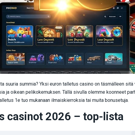
ata suuria summia? Yksi euron talletus casino on täsmälleen sit
ksia ja oikean pelikokemuksen. Tällä sivulla olemme koonneet parha
lletus 1e tuo mukanaan ilmaiskierroksia tai muita bonusetuja.
s casinot 2026 – top-lista