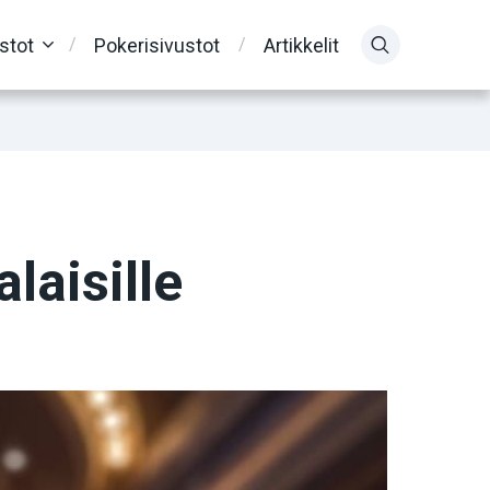
stot
Pokerisivustot
Artikkelit
laisille