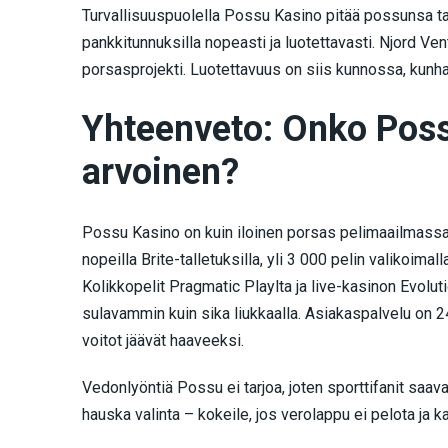
Turvallisuuspuolella Possu Kasino pitää possunsa tal
pankkitunnuksilla nopeasti ja luotettavasti. Njord Ve
porsasprojekti. Luotettavuus on siis kunnossa, kunh
Yhteenveto: Onko Poss
arvoinen?
Possu Kasino on kuin iloinen porsas pelimaailmassa 
nopeilla Brite-talletuksilla, yli 3 000 pelin valikoima
Kolikkopelit Pragmatic Playlta ja live-kasinon Evoluti
sulavammin kuin sika liukkaalla. Asiakaspalvelu on 24
voitot jäävät haaveeksi.
Vedonlyöntiä Possu ei tarjoa, joten sporttifanit saav
hauska valinta – kokeile, jos verolappu ei pelota ja 