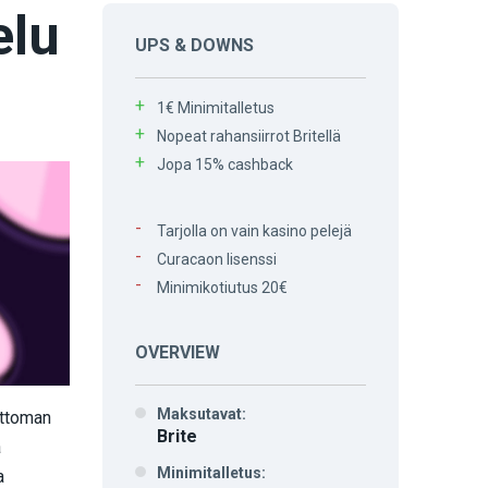
elu
UPS & DOWNS
1€ Minimitalletus
Nopeat rahansiirrot Britellä
Jopa 15% cashback
Tarjolla on vain kasino pelejä
Curacaon lisenssi
Minimikotiutus 20€
OVERVIEW
Maksutavat:
attoman
Brite
a
Minimitalletus:
a