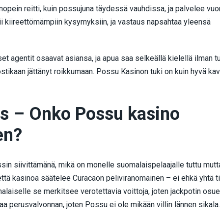
 nopein reitti, kuin possujuna täydessä vauhdissa, ja palvelee vu
 kiireettömämpiin kysymyksiin, ja vastaus napsahtaa yleensä
 agentit osaavat asiansa, ja apua saa selkeällä kielellä ilman tu
stikaan jättänyt roikkumaan. Possu Kasinon tuki on kuin hyvä kave
uus – Onko Possu kasino
en?
in siivittämänä, mikä on monelle suomalaispelaajalle tuttu mutt
, että kasinoa säätelee Curacaon peliviranomainen – ei ehkä yhtä t
malaiselle se merkitsee verotettavia voittoja, joten jackpotin osu
kaa perusvalvonnan, joten Possu ei ole mikään villin lännen sikala.