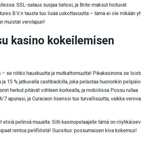
lessa: SSL-salaus suojaa tietosi, ja Brite-maksut hoituvat
ntures B.V.:n tausta tuo lisää uskottavuutta – tämä ei ole mikään 
an muistat verolapun!
u kasino kokeilemisen
– se röhkii hauskuutta ja mutkattomuutta! Pikakasinona se loist
lla ja 15 % jatkuvalla cashbackilla, joka pelastaa huononkin pelipäiv
onin herkut pitävät viihteen korkealla, ja mobiilissa Possu rullaa
/7 apunasi, ja Curacaon lisenssi tuo turvallisuutta, vaikka verov
at etsiä pelinsä muualta. Silti kasinopelaajalle tämä on röyhkäise
kaipaat rentoa pelifiilistä! Suositus: possumaisen kiva kokemus!