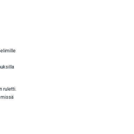
elimille
nuksilla
 ruletti.
a missä