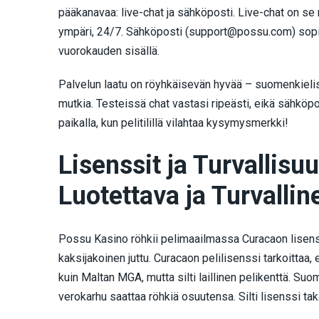
pääkanavaa: live-chat ja sähköposti. Live-chat on se
ympäri, 24/7. Sähköposti (support@possu.com) sopii
vuorokauden sisällä.
Palvelun laatu on röyhkäisevän hyvää – suomenkieliset
mutkia. Testeissä chat vastasi ripeästi, eikä sähköpo
paikalla, kun pelitilillä vilahtaa kysymysmerkki!
Lisenssit ja Turvallis
Luotettava ja Turvallin
Possu Kasino röhkii pelimaailmassa Curacaon lisenss
kaksijakoinen juttu. Curacaon pelilisenssi tarkoittaa
kuin Maltan MGA, mutta silti laillinen pelikenttä. Suo
verokarhu saattaa röhkiä osuutensa. Silti lisenssi ta