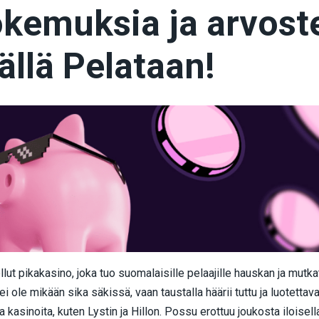
kemuksia ja arvost
ällä Pelataan!
ut pikakasino, joka tuo suomalaisille pelaajille hauskan ja mutk
ole mikään sika säkissä, vaan taustalla häärii tuttu ja luotettav
 kasinoita, kuten Lystin ja Hillon. Possu erottuu joukosta iloisell