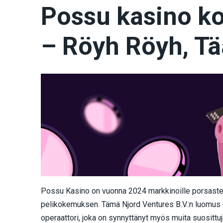
Possu kasino ko
Talletusvapaat ilmaiskierrokset
– Röyh Röyh, Tä
Uudet nettikasinot
Viron Kasinot
Possu Kasino on vuonna 2024 markkinoille porsastell
pelikokemuksen. Tämä Njord Ventures B.V.:n luomus ei 
operaattori, joka on synnyttänyt myös muita suosittuja