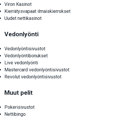
Viron Kasinot
Kierrätysvapaat ilmaiskierrokset
Uudet nettikasinot
Vedonlyönti
Vedonlyöntisivustot
Vedonlyöntibonukset
Live vedonlyönti
Mastercard vedonlyöntisivustot
Revolut vedonlyöntisivustot
Muut pelit
Pokerisivustot
Nettibingo