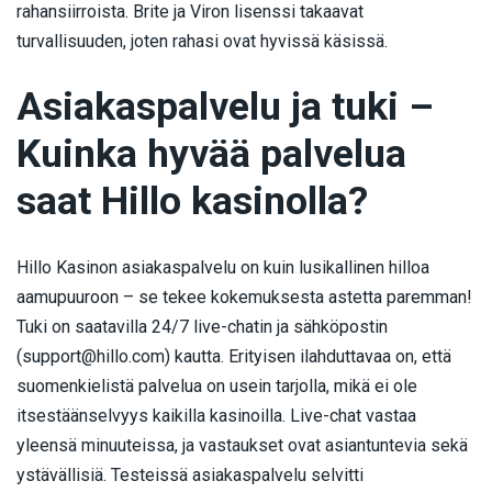
rahansiirroista. Brite ja Viron lisenssi takaavat
turvallisuuden, joten rahasi ovat hyvissä käsissä.
Asiakaspalvelu ja tuki –
Kuinka hyvää palvelua
saat Hillo kasinolla?
Hillo Kasinon asiakaspalvelu on kuin lusikallinen hilloa
aamupuuroon – se tekee kokemuksesta astetta paremman!
Tuki on saatavilla 24/7 live-chatin ja sähköpostin
(support@hillo.com) kautta. Erityisen ilahduttavaa on, että
suomenkielistä palvelua on usein tarjolla, mikä ei ole
itsestäänselvyys kaikilla kasinoilla. Live-chat vastaa
yleensä minuuteissa, ja vastaukset ovat asiantuntevia sekä
ystävällisiä. Testeissä asiakaspalvelu selvitti