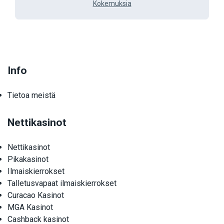
Kokemuksia
Info
Tietoa meistä
Nettikasinot
Nettikasinot
Pikakasinot
Ilmaiskierrokset
Talletusvapaat ilmaiskierrokset
Curacao Kasinot
MGA Kasinot
Cashback kasinot