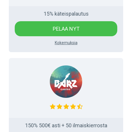
15% käteispalautus
PELAA NYT
Kokemuksia
150% 500€ asti + 50 ilmaiskierrosta