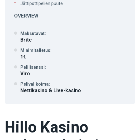
Jättipottipelien puute
OVERVIEW
Maksutavat:
Brite
Minimitalletus:
1€
Pelilisenssi:
Viro
Pelivalikoima:
Nettikasino & Live-kasino
Hillo Kasino