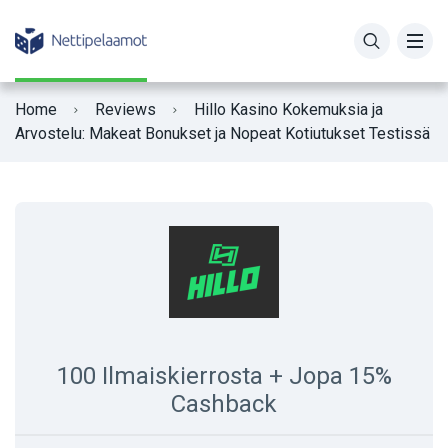
Cashback kasinot
Vedonlyöntibonukset
Home
Reviews
Hillo Kasino Kokemuksia ja
Curacao Kasinot
Vedonlyöntipörssit
Arvostelu: Makeat Bonukset ja Nopeat Kotiutukset Testissä
Ilman rekisteröitymistä
Mastercard vedonlyöntisivustot
Ilmaiskierrokset
Revolut vedonlyöntisivustot
Kierrätysvapaat ilmaiskierrokset
Parhaat palautusprosentit
100 Ilmaiskierrosta + Jopa 15%
Pikakasinot
Cashback
MGA Kasinot