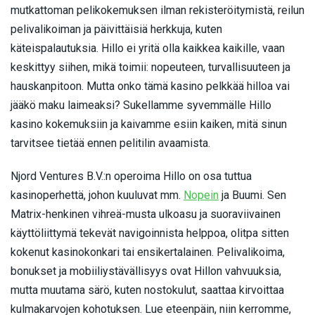
mutkattoman pelikokemuksen ilman rekisteröitymistä, reilun
pelivalikoiman ja päivittäisiä herkkuja, kuten
käteispalautuksia. Hillo ei yritä olla kaikkea kaikille, vaan
keskittyy siihen, mikä toimii: nopeuteen, turvallisuuteen ja
hauskanpitoon. Mutta onko tämä kasino pelkkää hilloa vai
jääkö maku laimeaksi? Sukellamme syvemmälle Hillo
kasino kokemuksiin ja kaivamme esiin kaiken, mitä sinun
tarvitsee tietää ennen pelitilin avaamista.
Njord Ventures B.V.:n operoima Hillo on osa tuttua
kasinoperhettä, johon kuuluvat mm.
Nopein
ja Buumi. Sen
Matrix-henkinen vihreä-musta ulkoasu ja suoraviivainen
käyttöliittymä tekevät navigoinnista helppoa, olitpa sitten
kokenut kasinokonkari tai ensikertalainen. Pelivalikoima,
bonukset ja mobiiliystävällisyys ovat Hillon vahvuuksia,
mutta muutama särö, kuten nostokulut, saattaa kirvoittaa
kulmakarvojen kohotuksen. Lue eteenpäin, niin kerromme,