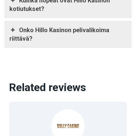
Kuinka nopeat ovat Hillo Kasinon
kotiutukset?
Onko Hillo Kasinon pelivalikoima
riittävä?
Related reviews