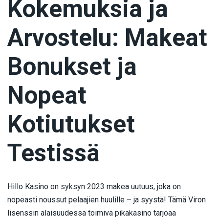
Kokemuksia ja
Arvostelu: Makeat
Bonukset ja
Nopeat
Kotiutukset
Testissä
Hillo Kasino on syksyn 2023 makea uutuus, joka on
nopeasti noussut pelaajien huulille – ja syystä! Tämä Viron
lisenssin alaisuudessa toimiva pikakasino tarjoaa